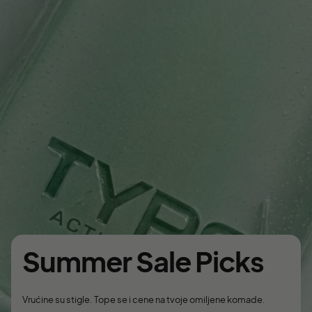
Summer Sale Picks
Vrućine su stigle. Tope se i cene na tvoje omiljene komade.