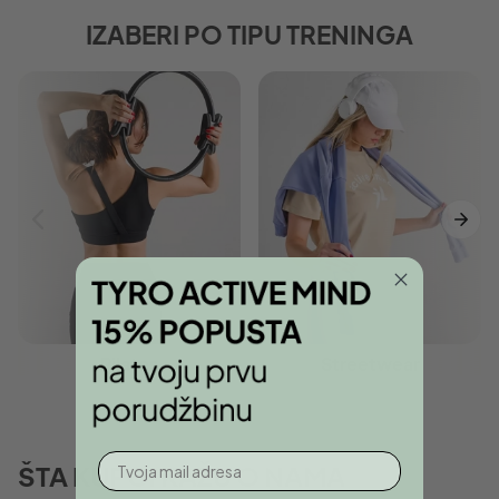
IZABERI PO TIPU TRENINGA
Pilates
Streetwear
Unesi email adresu
ŠTA KUPCI KAŽU O NAMA