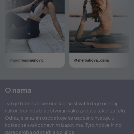
@andrreasimunovic
@sherbakova_daria
O nama
Tyro je brend za sve one koji su shvatili da je osećaj
nakon treninga blagotvoran kako za dušu tako i za telo.
Odraz je snažnih osoba koje se uspešno hvataju u
koštac sa svakodnevnim izazovima. Tyro Active Mind
garederoba od studija do ulice.