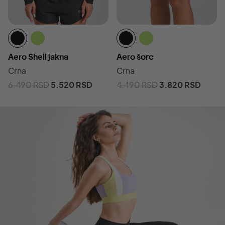
Aero Shell jakna
Aero šorc
Crna
Crna
6.490
RSD
5.520
RSD
4.490
RSD
3.820
RSD