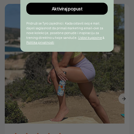
Aktiviraj popust
Pridruži se Tyro zajednici. Kada ostaviš svoj e mail,
daješ saglasnost da primaš marketing email-ove za
nove kolekcije, posebne ponude i inspiraciju za
trening direktno u tvoje sanduče.
Uslovi kupovine
&
Politika privatnosti