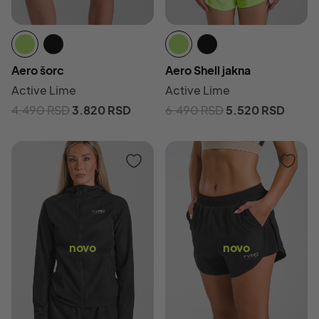
Aero šorc
Aero Shell jakna
Active Lime
Active Lime
4.490
RSD
3.820
RSD
6.490
RSD
5.520
RSD
novo
novo