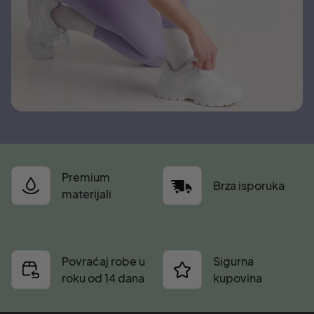
Premium
Brza isporuka
materijali
Povraćaj robe u
Sigurna
roku od 14 dana
kupovina