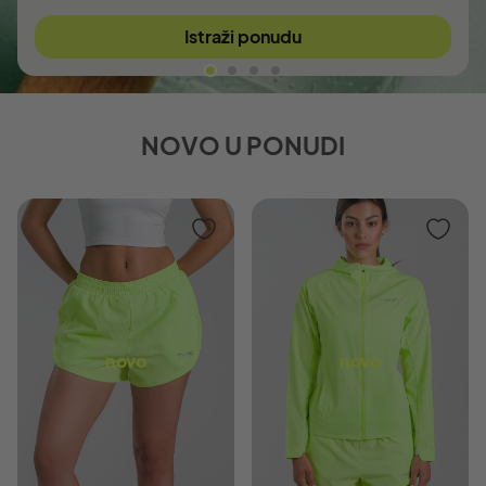
Istraži ponudu
NOVO U PONUDI
novo
novo