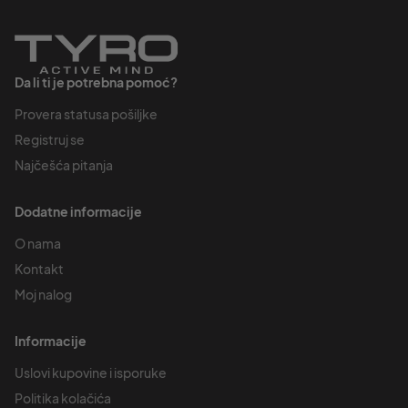
Da li ti je potrebna pomoć?
Provera statusa pošiljke
Registruj se
Najčešća pitanja
Dodatne informacije
O nama
Kontakt
Moj nalog
Informacije
Uslovi kupovine i isporuke
Politika kolačića