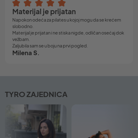
Materijal je prijatan
Napokon odeća za pilates u kojoj mogu da se krećem
slobodno.
Materijal je prijatan i ne stiska nigde, odličan osećaj dok
vežbam.
Zaljubila sam se u boju na prvi pogled.
Milena S.
TYRO ZAJEDNICA