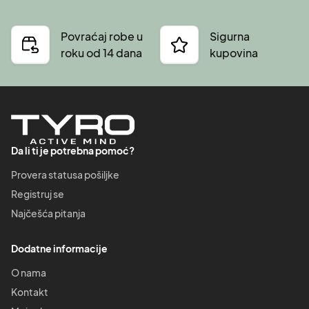
Povraćaj robe u
Sigurna
roku od 14 dana
kupovina
Da li ti je potrebna pomoć?
Provera statusa pošiljke
Registruj se
Najčešća pitanja
Dodatne informacije
O nama
Kontakt