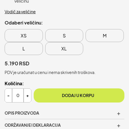
veličinu
Vodič za veličine
Odaberi veličinu:
XS
S
M
L
XL
5.190 RSD
PDV je uračunat u cenu i nema skrivenih troškova.
Količina:
-
+
DODAJ U KORPU
+
OPIS PROIZVODA
Becare donji deo
je ženski dizajniran za svakodnevnu
+
ODRŽAVANJE I DEKLARACIJA
udobnost i opušteno kretanje. Sa elastičnim pojasom,