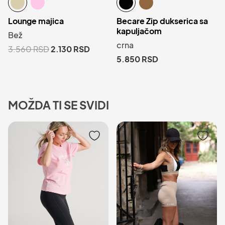
Lounge majica
Becare Zip dukserica sa
kapuljačom
Bež
crna
3.560
RSD
2.130
RSD
5.850
RSD
MOŽDA TI SE SVIDI