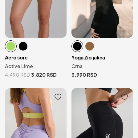
Aero šorc
Yoga Zip jakna
Active Lime
Crna
4.490
RSD
3.820
RSD
3.990
RSD