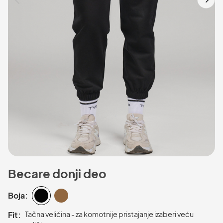
Becare donji deo
Boja:
Fit:
Tačna veličina - za komotnije pristajanje izaberi veću