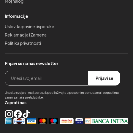
Moj nalog
Informacije
Uslovi kupovine i isporuke
Reklamacija i Zamena
Politika privatnosti
Prijavi se na naš newsletter
Prijavi se
Unesite svoju e-mail adresu ispod i uživajte u posebnim ponudama i popustima
samo za naše pretplatnike.
Zaprati nas