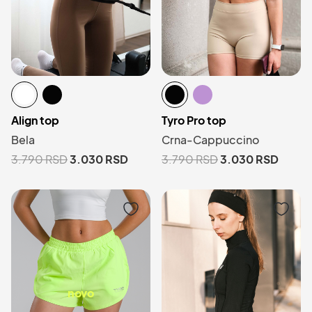
Align top
Tyro Pro top
Bela
Crna-Cappuccino
3.790
RSD
3.030
RSD
3.790
RSD
3.030
RSD
novo