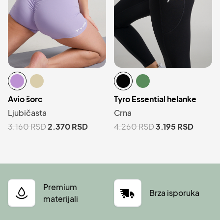
Avio šorc
Tyro Essential helanke
Ljubičasta
Crna
3.160
RSD
2.370
RSD
4.260
RSD
3.195
RSD
Premium
Brza isporuka
materijali