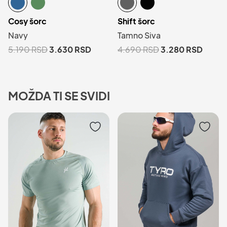
Cosy šorc
Shift šorc
Navy
Tamno Siva
5.190
RSD
3.630
RSD
4.690
RSD
3.280
RSD
MOŽDA TI SE SVIDI