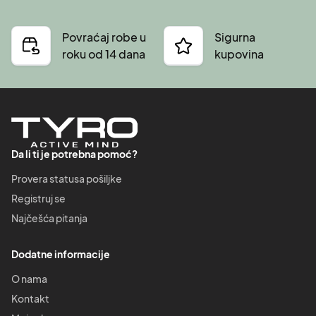
Povraćaj robe u
Sigurna
roku od 14 dana
kupovina
Da li ti je potrebna pomoć?
Provera statusa pošiljke
Registruj se
Najčešća pitanja
Dodatne informacije
O nama
Kontakt