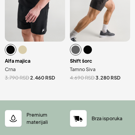
Alfa majica
Shift šorc
Crna
Tamno Siva
3.790
RSD
2.460
RSD
4.690
RSD
3.280
RSD
Premium
Brza isporuka
materijali