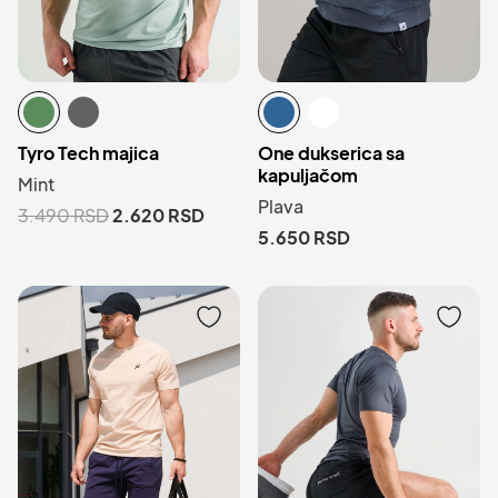
Tyro Tech majica
One dukserica sa
kapuljačom
Mint
Plava
3.490
RSD
2.620
RSD
5.650
RSD