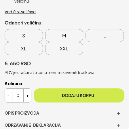
veličinu
Vodič za veličine
Odaberi veličinu:
S
M
L
XL
XXL
5.650 RSD
PDV je uračunat u cenu i nema skrivenih troškova.
Količina:
-
+
DODAJ U KORPU
+
OPIS PROIZVODA
One dukserica
je muška dukserica sa kapuljačom od
+
ODRŽAVANJE I DEKLARACIJA
debljeg pamuka, namenjena hladnijim danima. Pruža