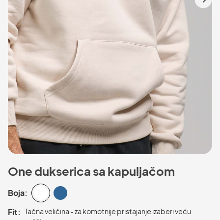
One dukserica sa kapuljačom
Boja:
Fit:
Tačna veličina - za komotnije pristajanje izaberi veću