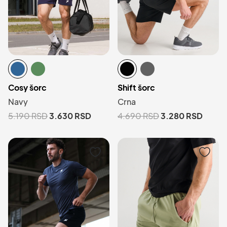
Cosy šorc
Shift šorc
Navy
Crna
5.190
RSD
3.630
RSD
4.690
RSD
3.280
RSD