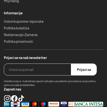
Moj nalog
Informacije
Uslovi kupovine i isporuke
Politika kolačića
Reklamacija i Zamena
Politika privatnosti
Prijavi se na naš newsletter
Prijavi se
Unesite svoju e-mail adresu ispod i uživajte u posebnim ponudama i popustima
samo za naše pretplatnike.
Zaprati nas