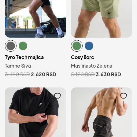
Tyro Tech majica
Cosy šorc
Tamno Siva
Maslinasto Zelena
3.490
RSD
2.620
RSD
5.190
RSD
3.630
RSD